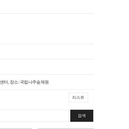
안심센터, 장소: 국립나주숲체원
리스트
검색