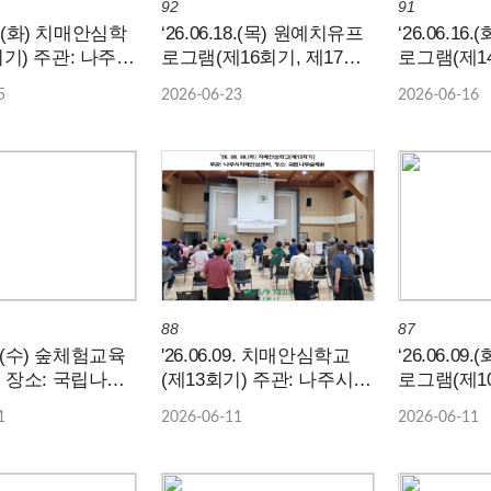
92
91
23.(화) 치매안심학
‘26.06.18.(목) 원예치유프
‘26.06.1
: 나주시
로그램(제16회기, 제17회
로그램(제1
터 / 장소: 국립
기)
기)
5
2026-06-23
2026-06-16
원
88
87
10.(수) 숲체험교육
'26.06.09. 치매안심학교
‘26.06.0
) 장소: 국립나주
(제13회기) 주관: 나주시치
로그램(제1
매안심센터, 장소: 국립나
기)
1
2026-06-11
2026-06-11
주숲체원