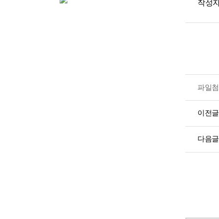
작성자
파일첨
이전글
다음글