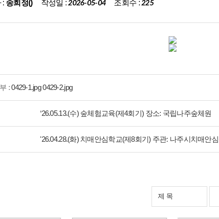
작성일 :
조회수 :
 :
송희정()
2026-05-04
225
부 :
0429-1.jpg
0429-2.jpg
‘26.05.13.(수) 숲체험교육(제4회기) 장소: 국립나주숲체원
'26.04.28.(화) 치매안심학교(제8회기) 주관: 나주시치매