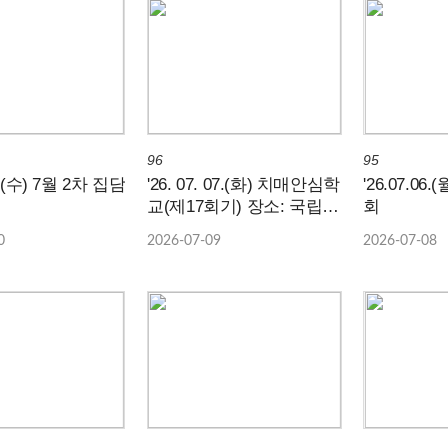
96
95
29.(수) 7월 2차 집담
'26. 07. 07.(화) 치매안심학
'26.07.06
교(제17회기) 장소: 국립나
회
주숲체원, 주관: 나주시치
0
2026-07-09
2026-07-08
매안심센터