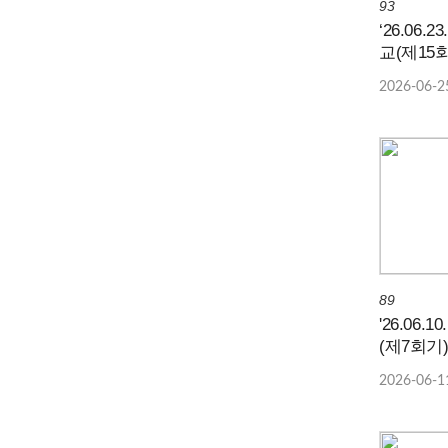
93
‘26.06.
교(제15회기) 주관
치매안심센
2026-06-2
나주숲체
89
'26.06.
(제7회기
숲체원
2026-06-1