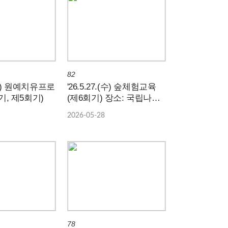
82
.(목) 원예치유프로
'26.5.27.(수) 숲체험교육
기, 제5회기)
(제6회기) 장소: 국립나주
숲체원
2026-05-28
78