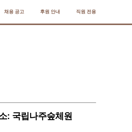
채용 공고
후원 안내
직원 전용
) 장소: 국립나주숲체원