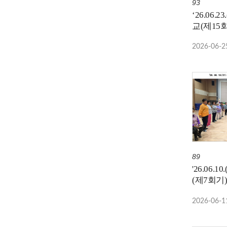
93
‘26.06.
교(제15회기) 주관
치매안심센
2026-06-2
나주숲체
89
'26.06.
(제7회기
숲체원
2026-06-1