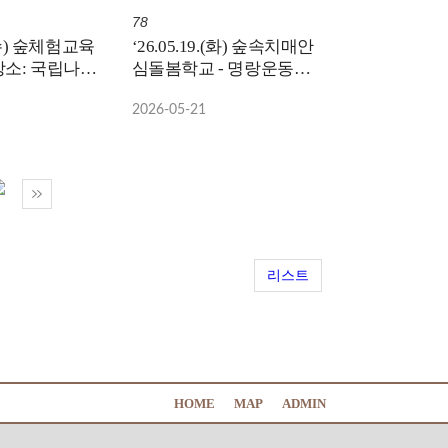
78
0.(수) 숲체험교육
‘26.05.19.(화) 숲속치매안
장소: 국립나주
심돌봄학교 - 명랑운동회 /
주관:나주시치매안심센터,
2026-05-21
장소: 국립나주숲체험
리스트
HOME
MAP
ADMIN