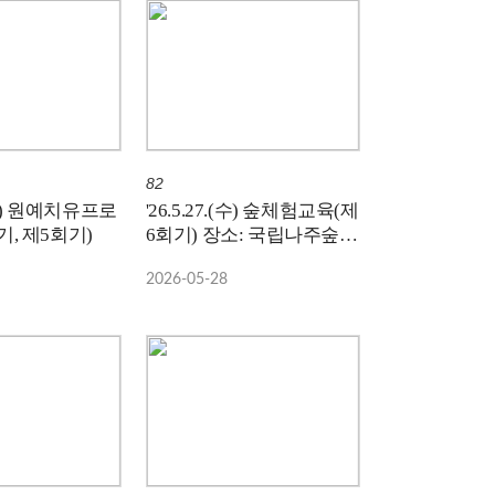
82
.(목) 원예치유프로
'26.5.27.(수) 숲체험교육(제
, 제5회기)
6회기) 장소: 국립나주숲체
원
2026-05-28