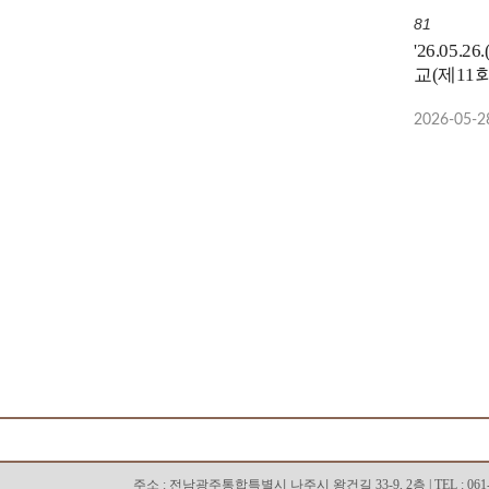
81
'26.05.
교(제11회기) 주관
치매안심센
2026-05-2
나주숲체
주소 : 전남광주통합특별시 나주시 왕건길 33-9, 2층 | TEL : 061-333-05