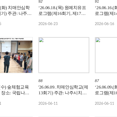
92
91
23.(화) 치매안심학
‘26.06.18.(목) 원예치유프
‘26.06.1
: 나주시
로그램(제16회기, 제17회
로그램(제14
터 / 장소: 국립
기)
기)
5
2026-06-23
2026-06-16
원
88
87
10.(수) 숲체험교육
'26.06.09. 치매안심학교(제
‘26.06.0
) 장소: 국립나주
13회기) 주관: 나주시치매
로그램(제10
안심센터, 장소: 국립나주
기)
1
2026-06-11
2026-06-11
숲체원