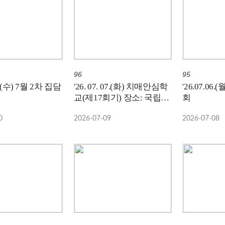
96
95
29.(수) 7월 2차 집담
'26. 07. 07.(화) 치매안심학
'26.07.06
교(제17회기) 장소: 국립나
회
주숲체원, 주관: 나주시치
0
2026-07-09
2026-07-08
매안심센터