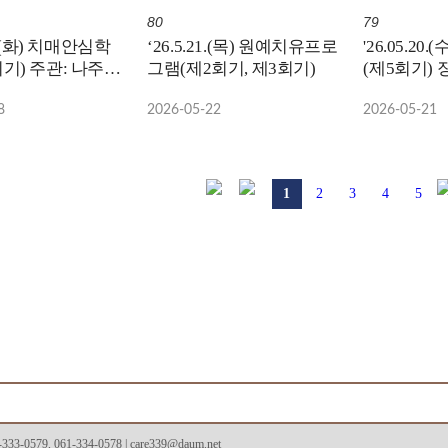
80
79
26.(화) 치매안심학
‘26.5.21.(목) 원예치유프로
'26.05.2
: 나주시
그램(제2회기, 제3회기)
(제5회기) 
터 / 장소: 국립
숲체원
8
2026-05-22
2026-05-21
원
1
2
3
4
5
79, 061-334-0578 | care339@daum.net