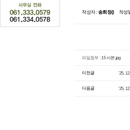
작성일
작성자 :
송희정()
파일첨부 :
15 사본.jpg
이전글
'25.
다음글
'25.