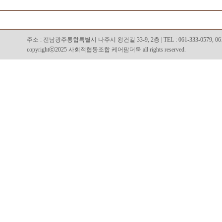
주소 : 전남광주통합특별시 나주시 왕건길 33-9, 2층 | TEL : 061-333-0579, 061-334
copyrightⓒ2025 사회적협동조합 케어팜더욱 all rights reserved.