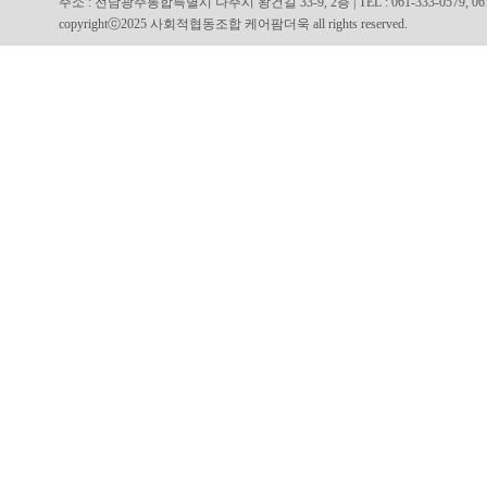
주소 : 전남광주통합특별시 나주시 왕건길 33-9, 2층 | TEL : 061-333-0579, 061-334
copyrightⓒ2025 사회적협동조합 케어팜더욱 all rights reserved.