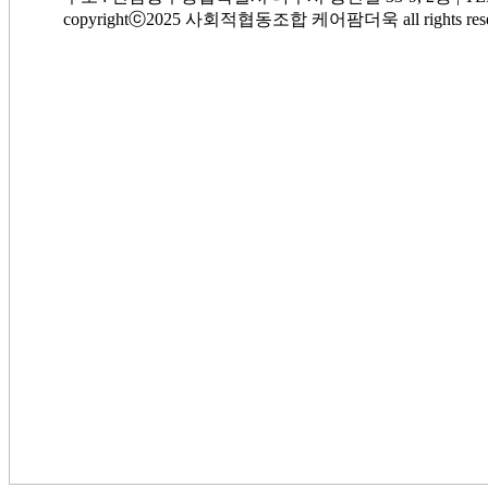
copyrightⓒ2025 사회적협동조합 케어팜더욱 all rights rese